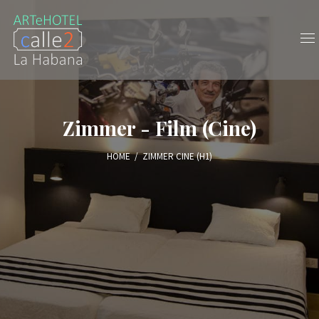
Zimmer - Film (Cine)
HOME
/
ZIMMER CINE (H1)