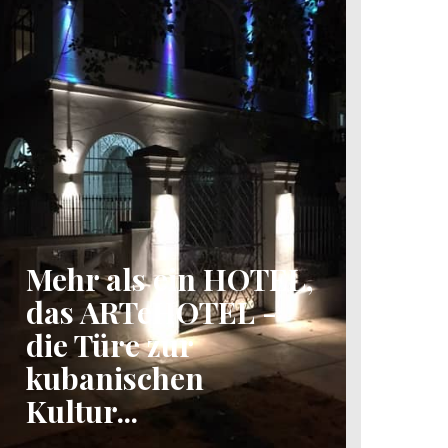
Mehr als ein HOTEL,
das ARTeHOTEL -
die Türe zur
kubanischen
Kultur...