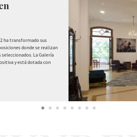
rraza rodeada de
ente del bullicio de La
en desayunar, tomar un
az. Es nuestro oasis en…