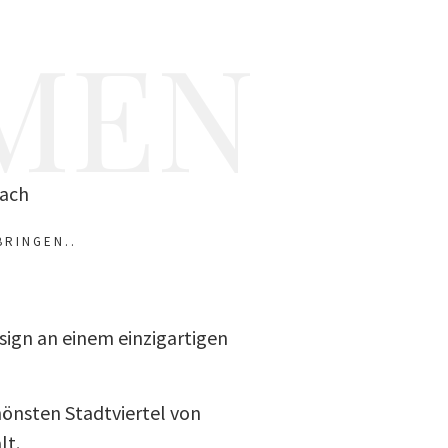
MEN
Dach
BRINGEN..
sign an einem einzigartigen
hönsten Stadtviertel von
lt.