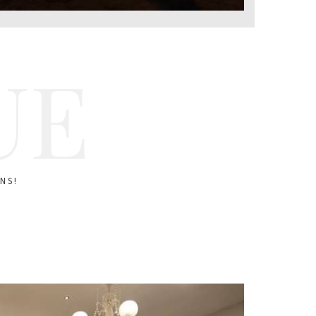
UE
NS!